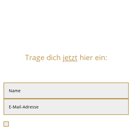
unterschiedlich.
Das Buch kann nur einen allgemeinen Rat geben.
In einem
kostenlosen persönlichen Gespräch
kann ich konkret
auf deine Situation eingehen.
Gemeinsam finden wir die beste Angestellten Start-Up Lösung
für dich.
Trage dich
jetzt
hier ein:
Ich melde mich schnellstmöglich bei dir für ein persönliches
Gespräch.
Hiermit bestätige ich, dass ich die Datenschutzerklärung
akzeptiere.