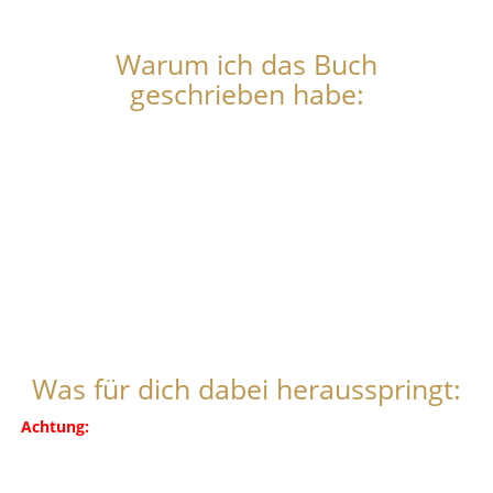
Warum ich das Buch
geschrieben habe:
Ich möchte so vielen Angestellten wie möglich dabei helfen,
finaziell frei zu werden.
Das Buch, das du gerade liest, soll das Standartwerk in der
Finanznische für Angestellte werden.
Das kann ich nicht alleine Schaffen.
Dafür benötige ich
Feedback zu meinem Buch.
Aus diesem Grund möchte ich mit so vielen Lesern wie möglich
sprechen.
Was für dich dabei herausspringt:
Achtung:
Gilt nur für die ersten 100 LeserInnen bzw. solange
die Anmeldung verfügbar ist.
Die aktuelle Lebenssituation ist bei jeder Person